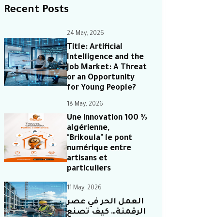
Recent Posts
24 May, 2026
Title: Artificial
Intelligence and the
Job Market: A Threat
or an Opportunity
for Young People?
18 May, 2026
Une innovation 100 %
algérienne,
"Brikoula" le pont
numérique entre
artisans et
particuliers
11 May, 2026
العمل الحر في عصر
الرقمنة… كيف تصنع