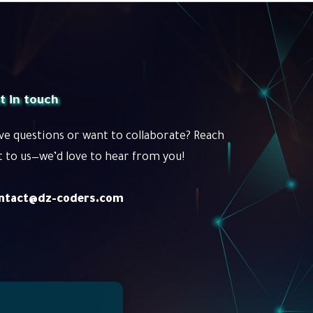
t in touch
ve questions or want to collaborate? Reach
t to us—we’d love to hear from you!
ntact@dz-coders.com