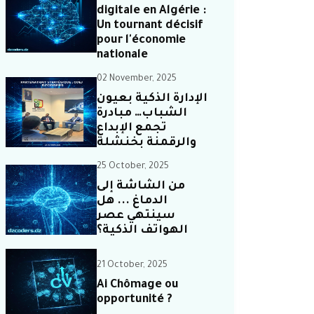
digitale en Algérie :
Un tournant décisif
pour l'économie
nationale
02 November, 2025
الإدارة الذكية بعيون
الشباب… مبادرة
تجمع الإبداع
والرقمنة بخنشلة
25 October, 2025
من الشاشة إلى
الدماغ ... هل
سينتهي عصر
الهواتف الذكية؟
21 October, 2025
Ai Chômage ou
opportunité ?